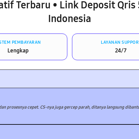
tif Terbaru • Link Deposit Qri
Indonesia
ISTEM PEMBAYARAN
LAYANAN SUPPOR
Lengkap
24/7
dan prosesnya cepet. CS-nya juga gercep parah, ditanya langsung dibant