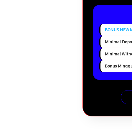
BONUS NEW 
Minimal Depos
Minimal With
Bonus Mingg