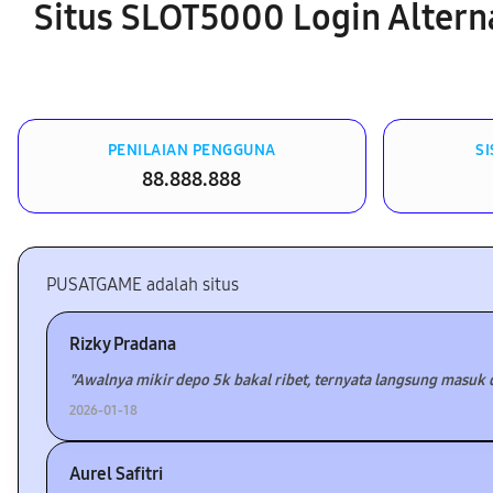
Situs SLOT5000 Login Alterna
PENILAIAN PENGGUNA
S
88.888.888
PUSATGAME adalah situs
Rizky Pradana
"Awalnya mikir depo 5k bakal ribet, ternyata langsung masuk 
2026-01-18
Aurel Safitri