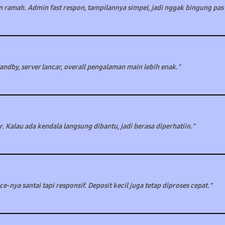
n ramah. Admin fast respon, tampilannya simpel, jadi nggak bingung pas
ndby, server lancar, overall pengalaman main lebih enak."
Kalau ada kendala langsung dibantu, jadi berasa diperhatiin."
e-nya santai tapi responsif. Deposit kecil juga tetap diproses cepat."