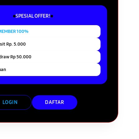
SPESIAL OFFER!
MEMBER 100%
it Rp. 5.000
draw Rp 50.000
uan
LOGIN
DAFTAR