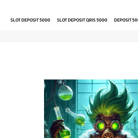
Skip
to
content
SLOT DEPOSIT 5000
SLOT DEPOSIT QRIS 5000
DEPOSIT 5
Buka Info Lebih Lanjut