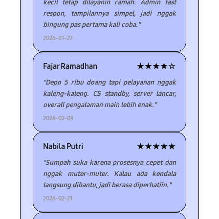
kecil tetap dilayanin ramah. Admin fast
respon, tampilannya simpel, jadi nggak
bingung pas pertama kali coba."
2026-01-27
Fajar Ramadhan
★★★★☆
"Depo 5 ribu doang tapi pelayanan nggak
kaleng-kaleng. CS standby, server lancar,
overall pengalaman main lebih enak."
2026-02-09
Nabila Putri
★★★★★
"Sumpah suka karena prosesnya cepet dan
nggak muter-muter. Kalau ada kendala
langsung dibantu, jadi berasa diperhatiin."
2026-02-21