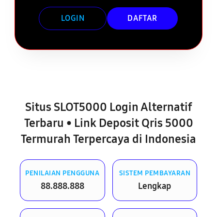
LOGIN
DAFTAR
Layer Popup Close
Situs SLOT5000 Login Alternatif
Terbaru • Link Deposit Qris 5000
Termurah Terpercaya di Indonesia
PENILAIAN PENGGUNA
SISTEM PEMBAYARAN
88.888.888
Lengkap