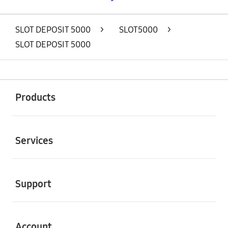
SLOT DEPOSIT 5000
>
SLOT5000
>
SLOT DEPOSIT 5000
Buka
Footer Navigation
Products
Buka
Services
Buka
Support
Buka
Account