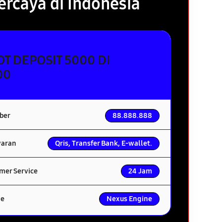
ercaya di Indonesia
OT DEPOSIT 5000 DI
00
ber
88.888.888
yaran
Qris, Transfer Bank, E-wallet.
mer Service
24 Jam
ne
Nexus Engine