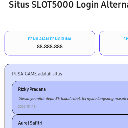
Situs SLOT5000 Login Alterna
PENILAIAN PENGGUNA
S
88.888.888
PUSATGAME adalah situs
Rizky Pradana
"Awalnya mikir depo 5k bakal ribet, ternyata langsung masuk 
2026-01-18
Aurel Safitri