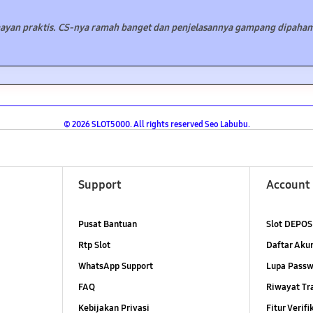
umayan praktis. CS-nya ramah banget dan penjelasannya gampang dipaham
© 2026 SLOT5000. All rights reserved Seo Labubu.
Support
Account
Pusat Bantuan
Slot DEPOS
Rtp Slot
Daftar Aku
WhatsApp Support
Lupa Passw
FAQ
Riwayat Tr
Kebijakan Privasi
Fitur Verifi