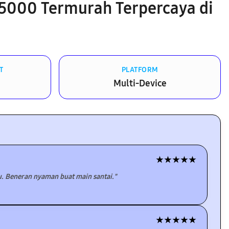
s 5000 Termurah Terpercaya di
T
PLATFORM
Multi-Device
★★★★★
u. Beneran nyaman buat main santai."
★★★★★