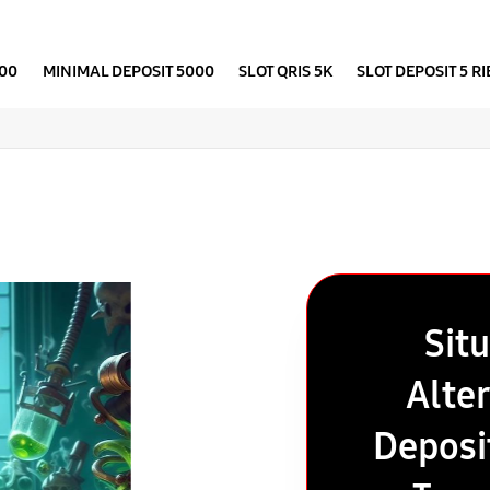
000
MINIMAL DEPOSIT 5000
SLOT QRIS 5K
SLOT DEPOSIT 5 R
Sit
Alter
Deposi