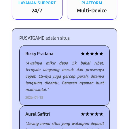
LAYANAN SUPPORT
PLATFORM
24/7
Multi-Device
PUSATGAME adalah situs
Rizky Pradana
★★★★★
"Awalnya mikir depo 5k bakal ribet,
ternyata langsung masuk dan prosesnya
cepet. CS-nya juga gercep parah, ditanya
langsung dibantu. Beneran nyaman buat
main santai."
2026-01-18
Aurel Safitri
★★★★★
"Jarang nemu situs yang walaupun deposit