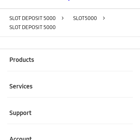
SLOT DEPOSIT 5000
>
SLOT5000
>
SLOT DEPOSIT 5000
Buka
Footer Navigation
Products
Buka
Services
Buka
Support
Buka
Account