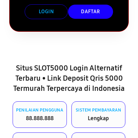
LOGIN
DAFTAR
Layer Popup Close
Situs SLOT5000 Login Alternatif
Terbaru • Link Deposit Qris 5000
Termurah Terpercaya di Indonesia
PENILAIAN PENGGUNA
SISTEM PEMBAYARAN
88.888.888
Lengkap