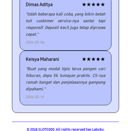
Dimas Aditya
★★★★★
"Udah beberapa kali coba, yang bikin betah
tuh customer service-nya santai tapi
responsif. Deposit kecil juga tetap diproses
cepat."
2026-03-06
Keisya Maharani
★★★★★
"Buat yang modal tipis terus pengen cari
hiburan, depo 5k lumayan praktis. CS-nya
ramah banget dan penjelasannya gampang
dipahami."
2026-03-19
© 2026 SLOT5000. All rights reserved Seo Labubu.