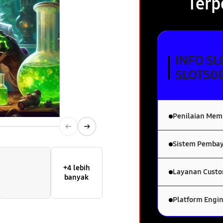
Terp
INFO SL
SLOT50
Penilaian Mem
Sebelumnya
Berikutnya
Sistem Pemba
+4 lebih
Layanan Custo
banyak
Platform Engi