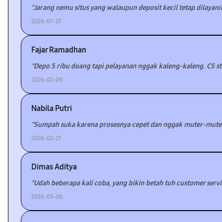
"Jarang nemu situs yang walaupun deposit kecil tetap dilayani
2026-01-27
Fajar Ramadhan
"Depo 5 ribu doang tapi pelayanan nggak kaleng-kaleng. CS sta
2026-02-09
Nabila Putri
"Sumpah suka karena prosesnya cepet dan nggak muter-muter. 
2026-02-21
Dimas Aditya
"Udah beberapa kali coba, yang bikin betah tuh customer servic
2026-03-06