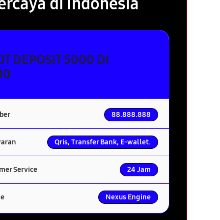
ercaya di Indonesia
OT DEPOSIT 5000 DI
00
ber
88.888.888
yaran
Qris, Transfer Bank, E-wallet.
mer Service
24 Jam
ne
Nexus Engine