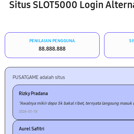
Situs SLOT5000 Login Alterna
PENILAIAN PENGGUNA
S
88.888.888
PUSATGAME adalah situs
Rizky Pradana
"Awalnya mikir depo 5k bakal ribet, ternyata langsung masuk 
2026-01-18
Aurel Safitri