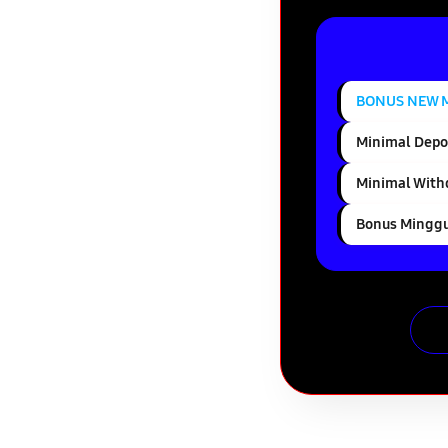
BONUS NEW 
Minimal Depos
Minimal With
Bonus Mingg