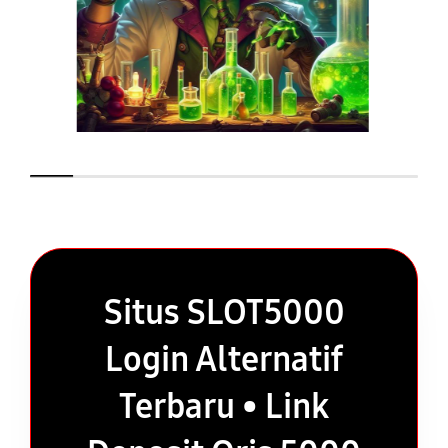
Situs SLOT5000
Login Alternatif
Terbaru • Link