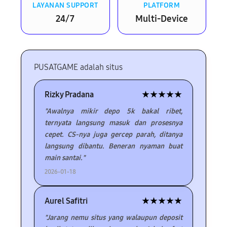
LAYANAN SUPPORT
PLATFORM
24/7
Multi-Device
PUSATGAME adalah situs
Rizky Pradana
★★★★★
"Awalnya mikir depo 5k bakal ribet,
ternyata langsung masuk dan prosesnya
cepet. CS-nya juga gercep parah, ditanya
langsung dibantu. Beneran nyaman buat
main santai."
2026-01-18
Aurel Safitri
★★★★★
"Jarang nemu situs yang walaupun deposit