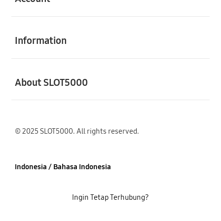
Buka
Information
Buka
About SLOT5000
© 2025 SLOT5000. All rights reserved.
Indonesia / Bahasa Indonesia
Ingin Tetap Terhubung?