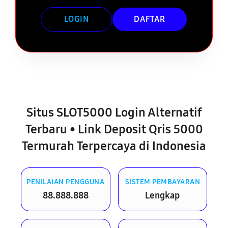
LOGIN
DAFTAR
Layer Popup Close
Situs SLOT5000 Login Alternatif
Terbaru • Link Deposit Qris 5000
Termurah Terpercaya di Indonesia
PENILAIAN PENGGUNA
SISTEM PEMBAYARAN
88.888.888
Lengkap