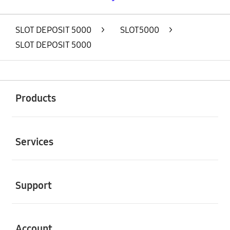
SLOT DEPOSIT 5000
>
SLOT5000
>
SLOT DEPOSIT 5000
Buka
Footer Navigation
Products
Buka
Services
Buka
Support
Buka
Account