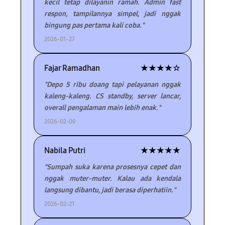
kecil tetap dilayanin ramah. Admin fast
respon, tampilannya simpel, jadi nggak
bingung pas pertama kali coba."
2026-01-27
Fajar Ramadhan
★★★★☆
"Depo 5 ribu doang tapi pelayanan nggak
kaleng-kaleng. CS standby, server lancar,
overall pengalaman main lebih enak."
2026-02-09
Nabila Putri
★★★★★
"Sumpah suka karena prosesnya cepet dan
nggak muter-muter. Kalau ada kendala
langsung dibantu, jadi berasa diperhatiin."
2026-02-21