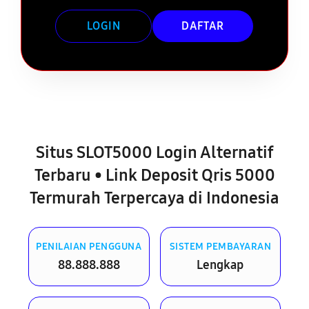
LOGIN
DAFTAR
Layer Popup Close
Situs SLOT5000 Login Alternatif
Terbaru • Link Deposit Qris 5000
Termurah Terpercaya di Indonesia
PENILAIAN PENGGUNA
SISTEM PEMBAYARAN
88.888.888
Lengkap