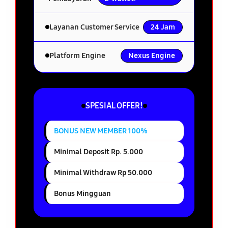
Layanan Customer Service
24 Jam
Platform Engine
Nexus Engine
SPESIAL OFFER!
BONUS NEW MEMBER 100%
Minimal Deposit Rp. 5.000
Minimal Withdraw Rp 50.000
Bonus Mingguan