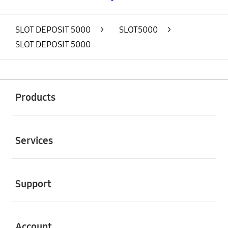
SLOT DEPOSIT 5000
>
SLOT5000
>
SLOT DEPOSIT 5000
Buka
Footer Navigation
Products
Buka
Services
Buka
Support
Buka
Account