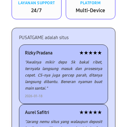
LAYANAN SUPPORT
PLATFORM
24/7
Multi-Device
PUSATGAME adalah situs
Rizky Pradana
★★★★★
"Awalnya mikir depo 5k bakal ribet,
ternyata langsung masuk dan prosesnya
cepet. CS-nya juga gercep parah, ditanya
langsung dibantu. Beneran nyaman buat
main santai."
2026-01-18
Aurel Safitri
★★★★★
"Jarang nemu situs yang walaupun deposit