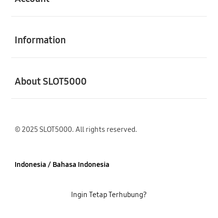
Buka
Information
Buka
About SLOT5000
© 2025 SLOT5000. All rights reserved.
Indonesia / Bahasa Indonesia
Ingin Tetap Terhubung?