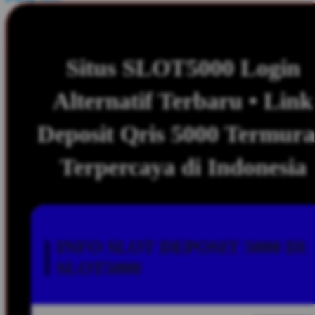
Situs SLOT5000 Login
Alternatif Terbaru • Link
Deposit Qris 5000 Termur
Terpercaya di Indonesia
INFO SLOT DEPOSIT 5000 DI
SLOT5000