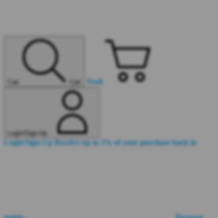
Troli
Cari
Cari
Login/Sign-Up
Login/Sign-Up
Receive up to 5% of your purchase back in
points.
Pesanan