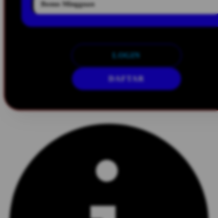
Bonus Mingguan
LOGIN
DAFTAR