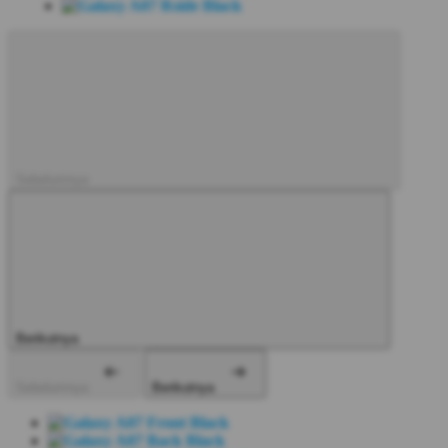
Sebelumnya
Berikutnya
Sebelumnya
Berikutnya