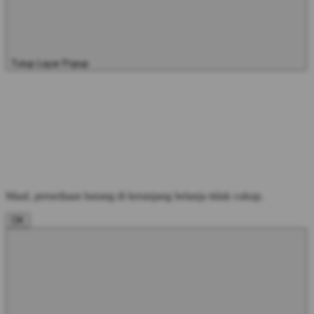
Tutup Layar Popup
Maaf, persediaan barang di keranjang belanja tidak cukup.
OK