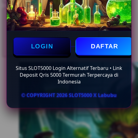
LOGIN
DAFTAR
Situs SLOT5000 Login Alternatif Terbaru • Link
Deposit Qris 5000 Termurah Terpercaya di
Indonesia
© COPYRIGHT 2026 SLOT5000 X Labubu