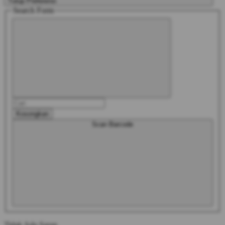
Tutup Preferensi
Search Form
Kosongkan
Scan Barcode
Tidak Ada Saran