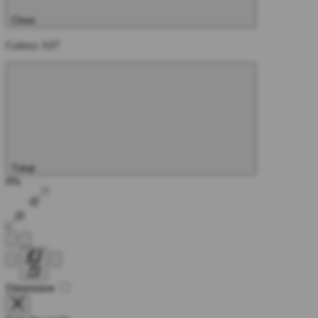
Close
Galaxy A07
Tutup
0%
Dimension