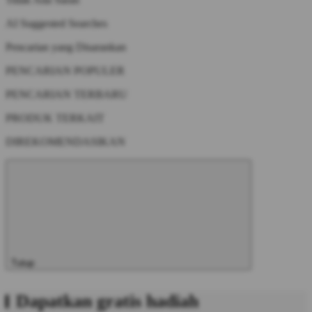
AI Suggested Searches
Pencarian yang Disarankan
PENCARIAN POPULER
PENCARIAN TERBARU
PRODUK TERKAIT
DIREKOMENDASIKAN
Tutup
Dapatkan gratis hadiah