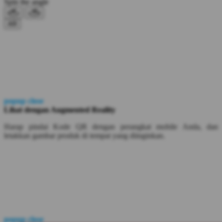
Spin the angle
AR
popup close
Lihat dengan Augmented Reality
Harap pindai Kode QR dengan perangkat mobile Anda, dan
letakkan gambar produk di tempat yang diinginkan.
popup close