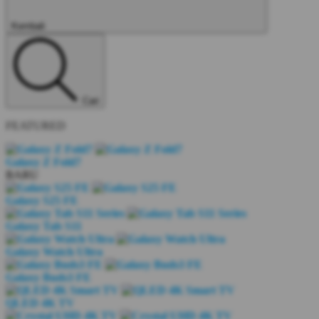
Kembali
Cari
FEATURED
Galaxy Z Fold7
BARU
Galaxy S25 FE
Galaxy Tab S11
Galaxy Watch Ultra
Galaxy Buds3 FE
QLED 4K TV