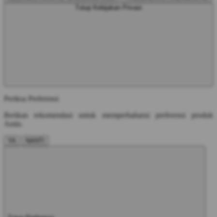
Tutup Kebijakan Privasi
Periksa Preferensi
Berikan rekomendasi untuk memperbaharui preferensi produk
Anda.
YA
NANTI