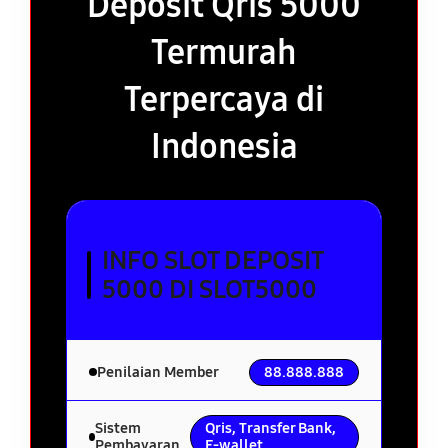
Deposit Qris 5000
Termurah
Terpercaya di
Indonesia
INFO SLOT DEPOSIT
5000 DI SLOT5000
Penilaian Member
88.888.888
Sistem
Qris, Transfer Bank,
Pembayaran
E-wallet.