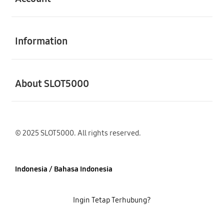
Buka
Information
Buka
About SLOT5000
© 2025 SLOT5000. All rights reserved.
Indonesia / Bahasa Indonesia
Ingin Tetap Terhubung?