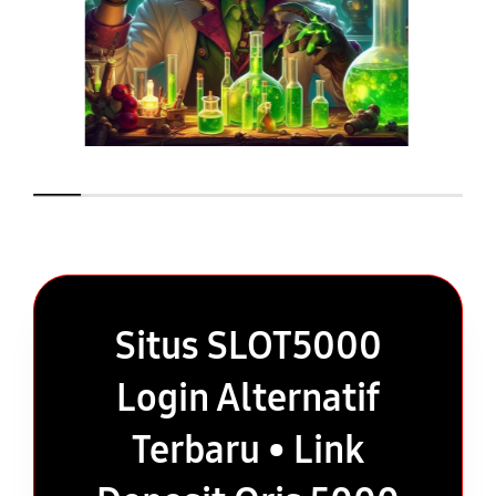
Situs SLOT5000
Login Alternatif
Terbaru • Link