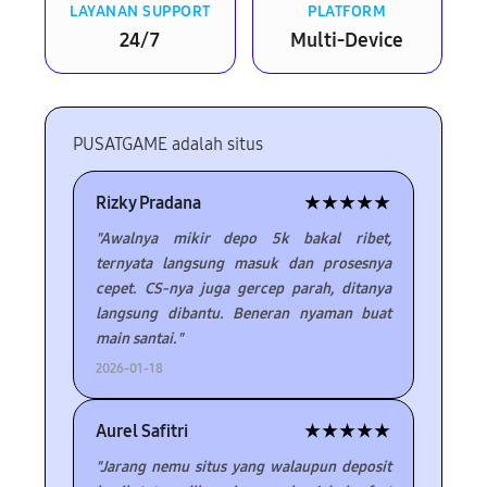
LAYANAN SUPPORT
PLATFORM
24/7
Multi-Device
PUSATGAME adalah situs
Rizky Pradana
★★★★★
"Awalnya mikir depo 5k bakal ribet,
ternyata langsung masuk dan prosesnya
cepet. CS-nya juga gercep parah, ditanya
langsung dibantu. Beneran nyaman buat
main santai."
2026-01-18
Aurel Safitri
★★★★★
"Jarang nemu situs yang walaupun deposit