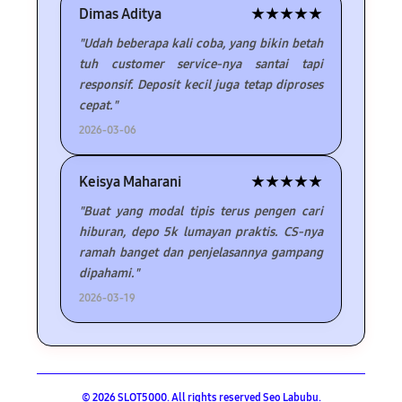
Dimas Aditya
★★★★★
"Udah beberapa kali coba, yang bikin betah
tuh customer service-nya santai tapi
responsif. Deposit kecil juga tetap diproses
cepat."
2026-03-06
Keisya Maharani
★★★★★
"Buat yang modal tipis terus pengen cari
hiburan, depo 5k lumayan praktis. CS-nya
ramah banget dan penjelasannya gampang
dipahami."
2026-03-19
© 2026 SLOT5000. All rights reserved Seo Labubu.