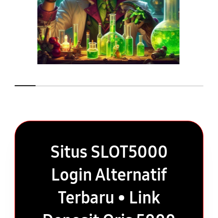
Situs SLOT5000
Login Alternatif
Terbaru • Link