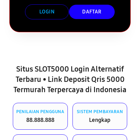
LOGIN
DAFTAR
Layer Popup Close
Situs SLOT5000 Login Alternatif
Terbaru • Link Deposit Qris 5000
Termurah Terpercaya di Indonesia
PENILAIAN PENGGUNA
SISTEM PEMBAYARAN
88.888.888
Lengkap