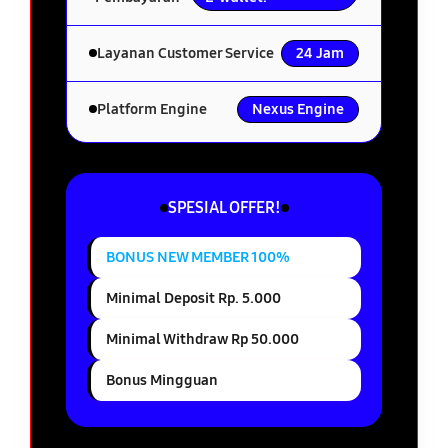
Layanan Customer Service
24 Jam
Platform Engine
Nexus Engine
SPESIAL OFFER!
BONUS NEW MEMBER 100%
Minimal Deposit Rp. 5.000
Minimal Withdraw Rp 50.000
Bonus Mingguan