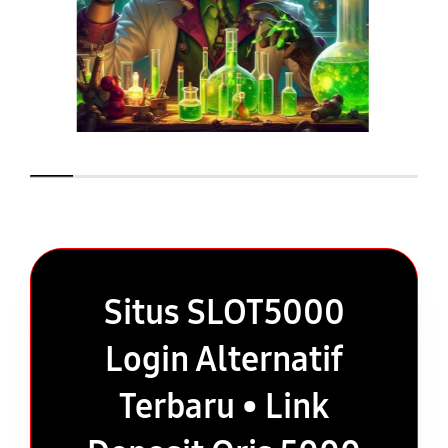
Situs SLOT5000
Login Alternatif
Terbaru • Link