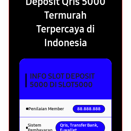
Deposit Qris 5000
Termurah
Terpercaya di
Indonesia
INFO SLOT DEPOSIT
5000 DI SLOT5000
Penilaian Member
88.888.888
Sistem
Qris, Transfer Bank,
Pembayaran
E-wallet.