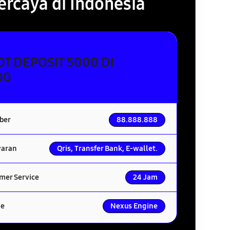
ercaya di Indonesia
OT DEPOSIT 5000 DI
00
ber
88.888.888
yaran
Qris, Transfer Bank, E-wallet.
mer Service
24 Jam
ne
Nexus Engine