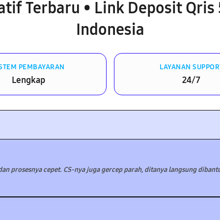
tif Terbaru • Link Deposit Qri
Indonesia
ISTEM PEMBAYARAN
LAYANAN SUPPOR
Lengkap
24/7
dan prosesnya cepet. CS-nya juga gercep parah, ditanya langsung dibant