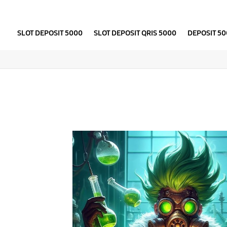
Skip
to
content
SLOT DEPOSIT 5000
SLOT DEPOSIT QRIS 5000
DEPOSIT 5
Buka Info Lebih Lanjut