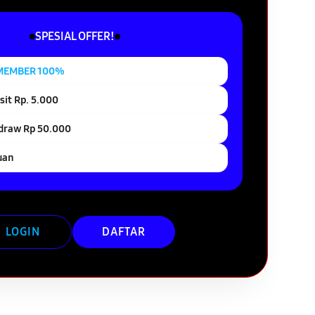
SPESIAL OFFER!
MEMBER 100%
it Rp. 5.000
draw Rp 50.000
uan
LOGIN
DAFTAR