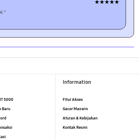
★★★★★
i."
Information
IT 5000
Fitur Akses
n Baru
Gacor Maxwin
ord
Aturan & Kebijakan
ansaksi
Kontak Resmi
kasi