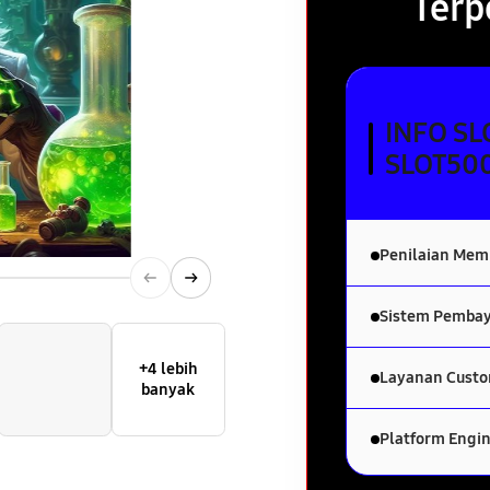
Terp
INFO SL
SLOT50
Penilaian Mem
Sebelumnya
Berikutnya
Sistem Pemba
+4 lebih
Layanan Custo
banyak
Platform Engi