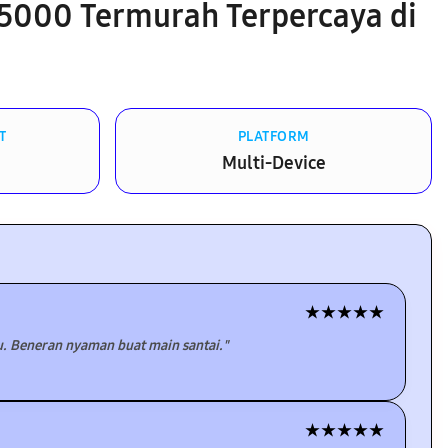
s 5000 Termurah Terpercaya di
T
PLATFORM
Multi-Device
★★★★★
u. Beneran nyaman buat main santai."
★★★★★